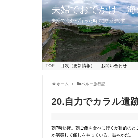
夫婦でおでかけ 海
夫婦で海外へ行った時の旅行記です
TOP
目次（更新情報）
お問い合わせ
ホーム
ペルー旅行記
20.自力でカラル遺
朝7時起床。朝ご飯を食べに行くが目的のと
か演奏して催しをやっている。賑やかだ。