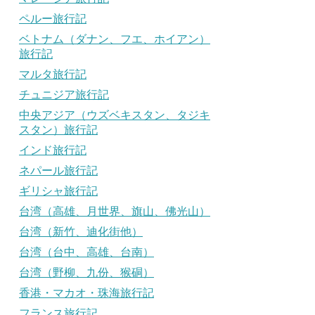
ペルー旅行記
ベトナム（ダナン、フエ、ホイアン）
旅行記
マルタ旅行記
チュニジア旅行記
中央アジア（ウズベキスタン、タジキ
スタン）旅行記
インド旅行記
ネパール旅行記
ギリシャ旅行記
台湾（高雄、月世界、旗山、佛光山）
台湾（新竹、迪化街他）
台湾（台中、高雄、台南）
台湾（野柳、九份、猴硐）
香港・マカオ・珠海旅行記
フランス旅行記