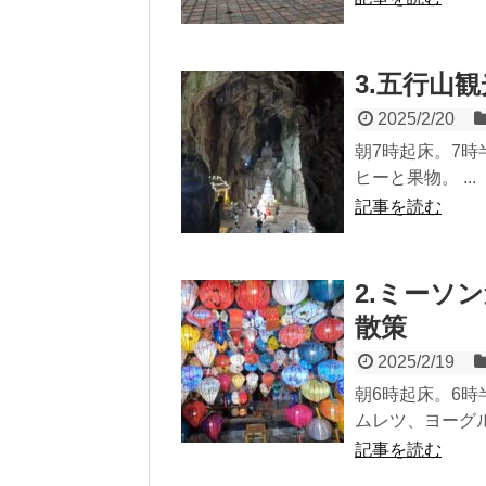
3.五行山
2025/2/20
朝7時起床。7
ヒーと果物。 ...
記事を読む
2.ミーソ
散策
2025/2/19
朝6時起床。6
ムレツ、ヨーグル
記事を読む