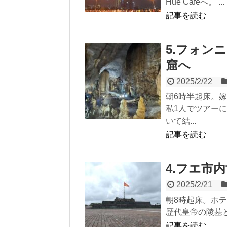
Hue Cafeへ。 ...
記事を読む
5.フォン
窟へ
2025/2/22
朝6時半起床。
私1人でツアー
いて結...
記事を読む
4.フエ市
2025/2/21
朝8時起床。ホ
歴代皇帝の陵墓と王
記事を読む