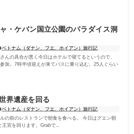
ニャ・ケバン国立公園のパラダイス洞
ベトナム（ダナン、フエ、ホイアン）旅行記
嫁さんの具合が悪く今日はホテルで寝てるというので、
に参加。7時半頃迎えが来てバスに乗り込む。25人ぐらい
内世界遺産を回る
ベトナム（ダナン、フエ、ホイアン）旅行記
テルの前のレストランで朝食を食べる。 今日はグエン朝
宮を回ります。Grabで...