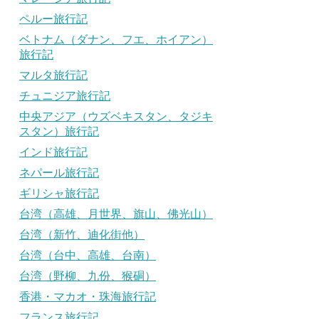
ペルー旅行記
ベトナム（ダナン、フエ、ホイアン）
旅行記
マルタ旅行記
チュニジア旅行記
中央アジア（ウズベキスタン、タジキ
スタン）旅行記
インド旅行記
ネパール旅行記
ギリシャ旅行記
台湾（高雄、月世界、旗山、佛光山）
台湾（新竹、迪化街他）
台湾（台中、高雄、台南）
台湾（野柳、九份、猴硐）
香港・マカオ・珠海旅行記
フランス旅行記