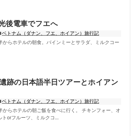
観光後電車でフエへ
ベトナム（ダナン、フエ、ホイアン）旅行記
時半からホテルの朝食。バインミーとサラダ、ミルクコー
ン遺跡の日本語半日ツアーとホイアン
ベトナム（ダナン、フエ、ホイアン）旅行記
時半からホテルの朝ご飯を食べに行く。 チキンフォー、オ
トorフルーツ、ミルクコ...