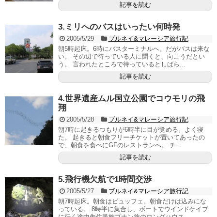
記事を読む
3.ミリへのバスはいったい何時発
2005/5/29
ブルネイ&マレーシア旅行記
朝5時起床。6時にバスターミナルへ。だがバスは来な
い。 その辺で待っている人に聞くと、向こうだとい
う。 言われたところで待っているとしばら...
記事を読む
4.世界遺産ムル国立公園でコウモリの飛
翔
2005/5/28
ブルネイ&マレーシア旅行記
朝7時に起きるつもりが6時半に目が覚める。よく寝
た。 起きると朝食フリーチケットが置いてあったの
で、朝食を食べにGFのレストランへ。 チ...
記事を読む
5.飛行機欠航で1時間交渉
2005/5/27
ブルネイ&マレーシア旅行記
朝7時起床。朝食はビュッフェ。朝食だけは込みにな
っている。 8時半に集合し、ボートでウインドケイブ
に行く途中先住民族プナン族のロングハウス...