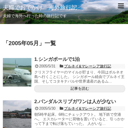
夫婦でおでかけ 海外旅行記
夫婦で海外へ行った時の旅行記です
「
2005年05月
」
一覧
1.シンガポールで1泊
2005/5/31
ブルネイ&マレーシア旅行記
クリスフライヤーのマイルが貯まり、今回はボルネオ
島へ行くことにした。 シンガポール経由でブルネイ王
国、そしてコタキナバルや世界遺産のあるム...
記事を読む
2.バンダルスリブガワンは人が少ない
2005/5/30
ブルネイ&マレーシア旅行記
朝5時半起床。6時にチェックアウト。 地下鉄で空港
へ。 エスカレーターに荷物を置いていると、引っかか
って下まで転げ落ちていった。 人がいな...