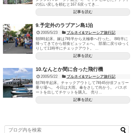
の払い戻しを頼むと167.6戻ってき...
記事を読む
9.予定外のラブアン島1泊
2005/5/23
ブルネイ&マレーシア旅行記
朝8時起床。嫁は7時半から太極拳へ行った。 8時半に
帰ってきてから朝食ビュッフェへ。 部屋に戻りゆっく
りして11時半にチェックアウト。 ...
記事を読む
10.なんとか間に合った飛行機
2005/5/22
ブルネイ&マレーシア旅行記
朝7時半起床。チャックアウトして7時45分頃フェリー
乗り場へ。 今日は大雨。傘をさして向かう。 パスポ
ートを出してチケットを購入。 売り...
記事を読む