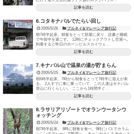
記事を読む
6.コタキナバルでたらい回し
2005/5/26
ブルネイ&マレーシア旅行記
朝7時半起床。朝食をとって部屋に戻り、読書と睡眠
で午前中を過ごす。 12時にチェックアウトし空港へ。
到着すると昨日のホーンビルスカイウェ...
記事を読む
7.キナバル山で温泉の湯が貯まらん
2005/5/25
ブルネイ&マレーシア旅行記
朝6時半起床。7時から朝食をとって7時半に迎えが来
る。 2人すでに車に乗っていて、この人達はキナバル
登山に行くらしい。 ここから1時間半ぐ...
記事を読む
8.ラサリアリゾートでオランウータンウ
ォッチング
2005/5/24
ブルネイ&マレーシア旅行記
朝7時半起床。 8時に朝食を食べ、9時にバスでカラム
ンシンのマレーシア航空へ。 キャンセルしたチケット