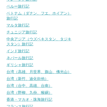
ペルー旅行記
ベトナム（ダナン、フエ、ホイアン）
旅行記
マルタ旅行記
チュニジア旅行記
中央アジア（ウズベキスタン、タジキ
スタン）旅行記
インド旅行記
ネパール旅行記
ギリシャ旅行記
台湾（高雄、月世界、旗山、佛光山）
台湾（新竹、迪化街他）
台湾（台中、高雄、台南）
台湾（野柳、九份、猴硐）
香港・マカオ・珠海旅行記
フランス旅行記