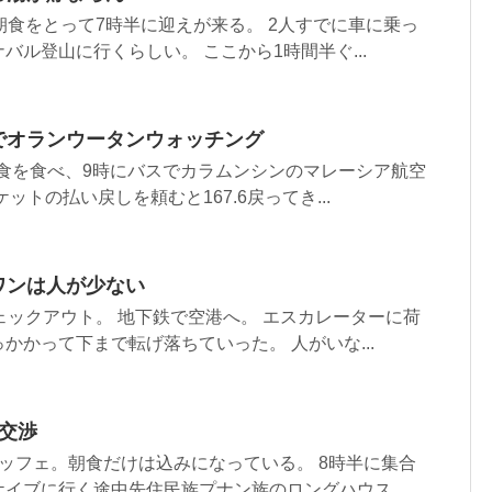
朝食をとって7時半に迎えが来る。 2人すでに車に乗っ
バル登山に行くらしい。 ここから1時間半ぐ...
トでオランウータンウォッチング
朝食を食べ、9時にバスでカラムンシンのマレーシア航空
ットの払い戻しを頼むと167.6戻ってき...
ワンは人が少ない
ェックアウト。 地下鉄で空港へ。 エスカレーターに荷
かかって下まで転げ落ちていった。 人がいな...
間交渉
ッフェ。朝食だけは込みになっている。 8時半に集合
イブに行く途中先住民族プナン族のロングハウス...