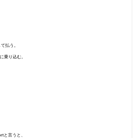
して払う。
ーに乗り込む。
rtと言うと、