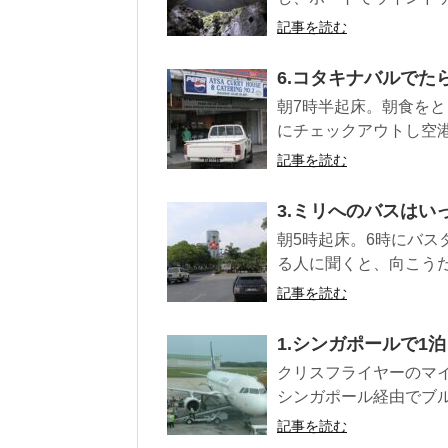
記事を読む
6.コタキナバルでた
朝7時半起床。朝食をと
にチェックアウトし空港
記事を読む
3.ミリへのバスはい
朝5時起床。6時にバス
る人に聞くと、向こうだ
記事を読む
1.シンガポールで1泊
クリスフライヤーのマ
シンガポール経由でブル
記事を読む