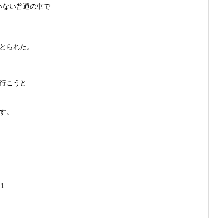
いない普通の車で
とられた。
行こうと
す。
1