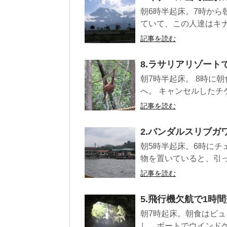
朝6時半起床。7時から
ていて、この人達はキナ
記事を読む
8.ラサリアリゾー
朝7時半起床。 8時に
へ。 キャンセルしたチケ
記事を読む
2.バンダルスリブガ
朝5時半起床。6時にチ
物を置いていると、引っ
記事を読む
5.飛行機欠航で1時
朝7時起床。朝食はビュ
し、ボートでウインドケ