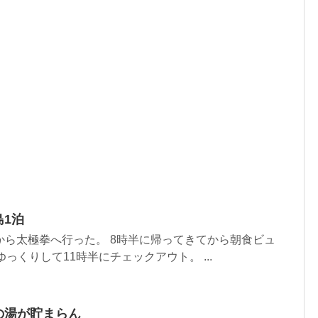
島1泊
から太極拳へ行った。 8時半に帰ってきてから朝食ビュ
っくりして11時半にチェックアウト。 ...
の湯が貯まらん