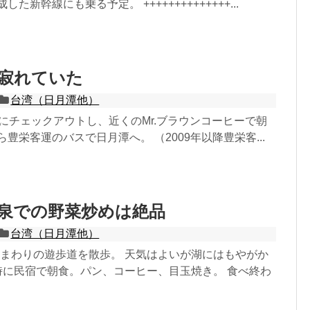
た新幹線にも乗る予定。 ++++++++++++++...
は寂れていた
台湾（日月潭他）
時にチェックアウトし、近くのMr.ブラウンコーヒーで朝
ら豊栄客運のバスで日月潭へ。 （2009年以降豊栄客...
温泉での野菜炒めは絶品
台湾（日月潭他）
のまわりの遊歩道を散歩。 天気はよいが湖にはもやがか
時に民宿で朝食。パン、コーヒー、目玉焼き。 食べ終わ