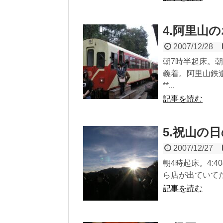
4.阿里山
2007/12/28
朝7時半起床。朝
義着。阿里山鉄
**...
記事を読む
5.祝山の
2007/12/27
朝4時起床。4:
ら店が出ていてた
記事を読む