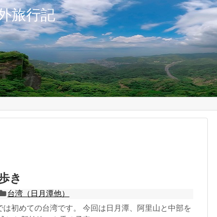
外旅行記
べ歩き
台湾（日月潭他）
では初めての台湾です。 今回は日月潭、阿里山と中部を