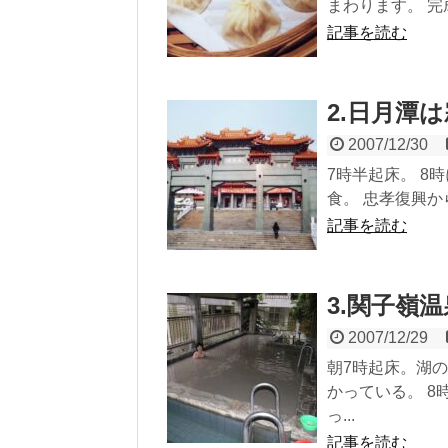
まわります。 完成し
記事を読む
2.日月潭
2007/12/30
7時半起床。 8
食。 忠孝復興か
記事を読む
3.関子嶺
2007/12/29
朝7時起床。湖
かっている。 8
っ...
記事を読む