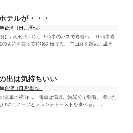
のホテルが・・・
台湾（日月潭他）
食はおかゆとパン。 9時半のバスで嘉義へ。 10時半嘉
道の切符を買って荷物を預ける。 中山路を散策。温水
日の出は気持ちいい
台湾（日月潭他）
40の電車で祝山へ。 電車は満員。約30分で到着。 着いた
けのこスープとフレンチトーストを食べる。 ...