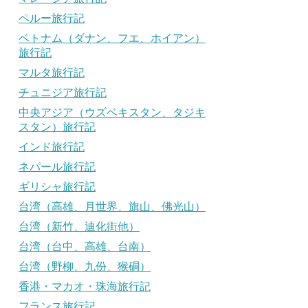
ペルー旅行記
ベトナム（ダナン、フエ、ホイアン）
旅行記
マルタ旅行記
チュニジア旅行記
中央アジア（ウズベキスタン、タジキ
スタン）旅行記
インド旅行記
ネパール旅行記
ギリシャ旅行記
台湾（高雄、月世界、旗山、佛光山）
台湾（新竹、迪化街他）
台湾（台中、高雄、台南）
台湾（野柳、九份、猴硐）
香港・マカオ・珠海旅行記
フランス旅行記