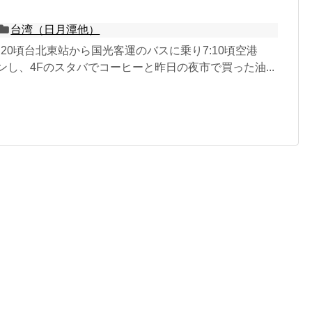
台湾（日月潭他）
6:20頃台北東站から国光客運のバスに乗り7:10頃空港
ンし、4Fのスタバでコーヒーと昨日の夜市で買った油...