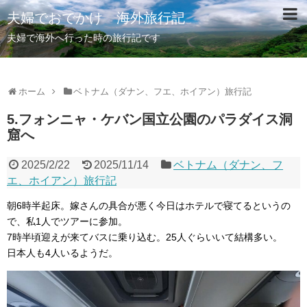
夫婦でおでかけ 海外旅行記
夫婦で海外へ行った時の旅行記です
ホーム
ベトナム（ダナン、フエ、ホイアン）旅行記
5.フォンニャ・ケバン国立公園のパラダイス洞
窟へ
2025/2/22
2025/11/14
ベトナム（ダナン、フ
エ、ホイアン）旅行記
朝6時半起床。嫁さんの具合が悪く今日はホテルで寝てるというの
で、私1人でツアーに参加。
7時半頃迎えが来てバスに乗り込む。25人ぐらいいて結構多い。
日本人も4人いるようだ。