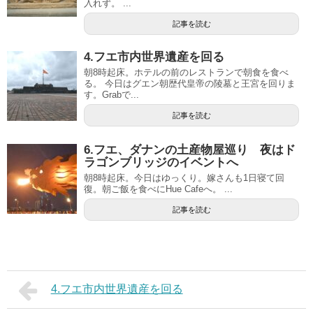
入れず。 ...
記事を読む
4.フエ市内世界遺産を回る
朝8時起床。ホテルの前のレストランで朝食を食べ
る。 今日はグエン朝歴代皇帝の陵墓と王宮を回りま
す。Grabで...
記事を読む
6.フエ、ダナンの土産物屋巡り 夜はド
ラゴンブリッジのイベントへ
朝8時起床。今日はゆっくり。嫁さんも1日寝て回
復。朝ご飯を食べにHue Cafeへ。 ...
記事を読む
4.フエ市内世界遺産を回る