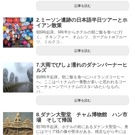
記事を読む
2.ミーソン遺跡の日本語半日ツアーとホ
イアン散策
朝6時起床。6時半からホテルの朝ご飯を食べに行
く。 チキンフォー、オムレツ、ヨーグルトorフルー
ツ、ミルクコ...
記事を読む
7.大雨でびしょ濡れのダナンバーナーヒ
ルズ
朝8時半起床。朝ご飯を食べにハイランズコーヒー
へ。ここはベトナムの一番数が多いと思われるコー
ヒーチェーンでベトナムのスタバみたいなもの。
パ...
記事を読む
8.ダナン大聖堂 チャム博物館 ハン市
場 そして帰国
朝7時半起床。ホテルの前にあるダナン大聖堂へ。奥
にはマリア様の像や聖水がある。残念ながら中には