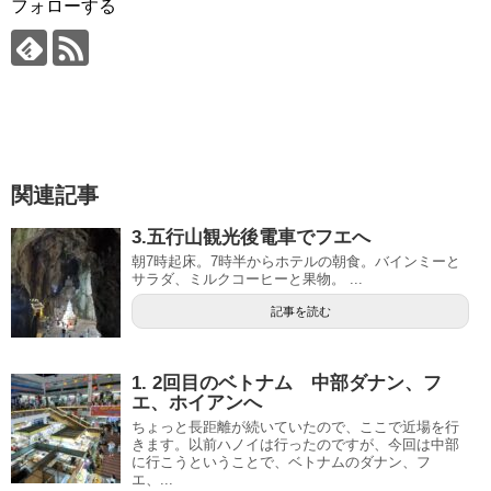
フォローする
関連記事
3.五行山観光後電車でフエへ
朝7時起床。7時半からホテルの朝食。バインミーと
サラダ、ミルクコーヒーと果物。 ...
記事を読む
1. 2回目のベトナム 中部ダナン、フ
エ、ホイアンへ
ちょっと長距離が続いていたので、ここで近場を行
きます。以前ハノイは行ったのですが、今回は中部
に行こうということで、ベトナムのダナン、フ
エ、...