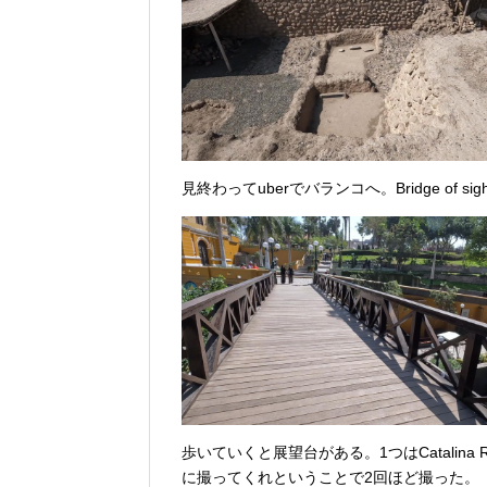
見終わってuberでバランコへ。Bridge of
歩いていくと展望台がある。1つはCatalina
に撮ってくれということで2回ほど撮った。