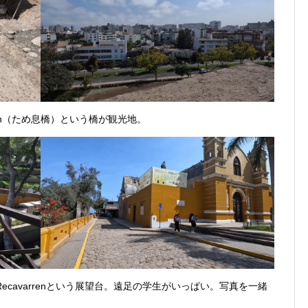
 sigh（ため息橋）という橋が観光地。
 Recavarrenという展望台。遠足の学生がいっぱい。写真を一緒