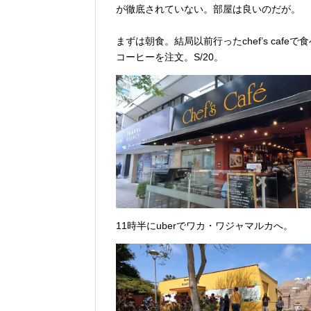
が徹底されていない。部屋は良いのだが。
まずは朝食。結局以前行ったchef’s ca
コーヒーを注文。S/20。
11時半にuberでワカ・ワジャマルカへ。