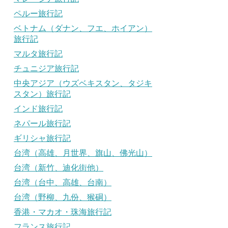
ペルー旅行記
ベトナム（ダナン、フエ、ホイアン）
旅行記
マルタ旅行記
チュニジア旅行記
中央アジア（ウズベキスタン、タジキ
スタン）旅行記
インド旅行記
ネパール旅行記
ギリシャ旅行記
台湾（高雄、月世界、旗山、佛光山）
台湾（新竹、迪化街他）
台湾（台中、高雄、台南）
台湾（野柳、九份、猴硐）
香港・マカオ・珠海旅行記
フランス旅行記