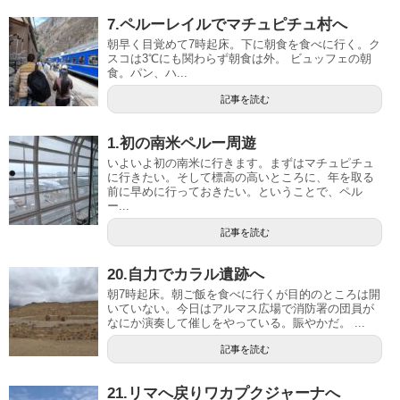
7.ペルーレイルでマチュピチュ村へ
朝早く目覚めて7時起床。下に朝食を食べに行く。ク
スコは3℃にも関わらず朝食は外。 ビュッフェの朝
食。パン、ハ...
記事を読む
1.初の南米ペルー周遊
いよいよ初の南米に行きます。まずはマチュピチュ
に行きたい。そして標高の高いところに、年を取る
前に早めに行っておきたい。ということで、ペル
ー...
記事を読む
20.自力でカラル遺跡へ
朝7時起床。朝ご飯を食べに行くが目的のところは開
いていない。今日はアルマス広場で消防署の団員が
なにか演奏して催しをやっている。賑やかだ。 ...
記事を読む
21.リマへ戻りワカプクジャーナへ