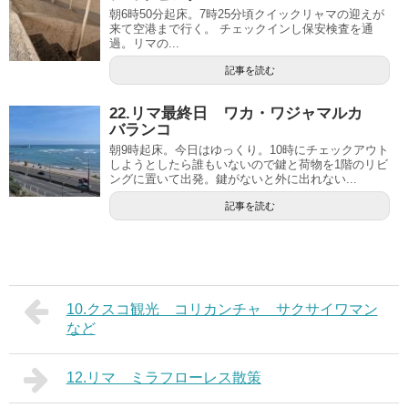
朝6時50分起床。7時25分頃クイックリャマの迎えが
来て空港まで行く。 チェックインし保安検査を通
過。リマの...
記事を読む
22.リマ最終日 ワカ・ワジャマルカ
バランコ
朝9時起床。今日はゆっくり。10時にチェックアウト
しようとしたら誰もいないので鍵と荷物を1階のリビ
ングに置いて出発。鍵がないと外に出れない...
記事を読む
10.クスコ観光 コリカンチャ サクサイワマン
など
12.リマ ミラフローレス散策