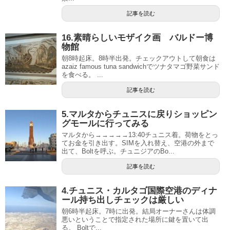
記事を読む
16.素晴らしいモザイク画 バルドー博
物館
朝8時起床。8時半出発。チェックアウトして朝食は
azaiz famous tuna sandwichでツナタマゴ野菜サンド
を食べる。 ...
記事を読む
5.マルタからチュニスに戻りショッピン
グモールに行ってみる
マルタから→→→→→13:40チュニス着。荷物をとっ
てお金を引き出す。SIMを入れ替え、空港の外まで
出て、Boltを呼ぶ。チュニジアのBo...
記事を読む
4.チュニス・カルタゴ国際空港のディナ
ール持ち出しチェックは厳しい
朝6時半起床。7時に出発。結局オーナーさんは体調
悪いということで指定された場所に鍵を置いて出
る。 Boltで...