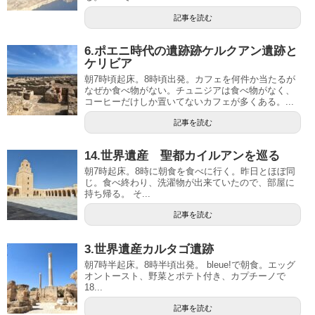
記事を読む
6.ポエニ時代の遺跡跡ケルクアン遺跡と
ケリビア
朝7時頃起床。8時頃出発。カフェを何件か当たるが
なぜか食べ物がない。チュニジアは食べ物がなく、
コーヒーだけしか置いてないカフェが多くある。...
記事を読む
14.世界遺産 聖都カイルアンを巡る
朝7時起床。8時に朝食を食べに行く。昨日とほぼ同
じ。食べ終わり、洗濯物が出来ていたので、部屋に
持ち帰る。 そ...
記事を読む
3.世界遺産カルタゴ遺跡
朝7時半起床。8時半頃出発。 bleue!で朝食。エッグ
オントースト、野菜とポテト付き、カプチーノで
18...
記事を読む