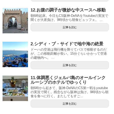
12.お腹の調子が微妙な中スースへ移動
朝6時起床。今日もCS阪神-DeNAをYoutubeの実況で
聞くが大差負け。9時頃から朝食ビュッフェ。 ...
記事を読む
2.シディ・ブ・サイドで地中海の絶景
ドーハの空港は飛行機を降りてバスで移動するのだ
が、この移動距離が長い。15分ぐらいかかって空港
の建物内へ。 ...
記事を読む
11.体調悪くジェルバ島のオールインク
ルーシブのホテルでゆっくり
朝6時から起きて、阪神-DeNAのCS第一戦をyoutube
の実況で聞く。残念ながら阪神は負け。9時頃から朝
食を食べに行く。またしてもすご...
記事を読む