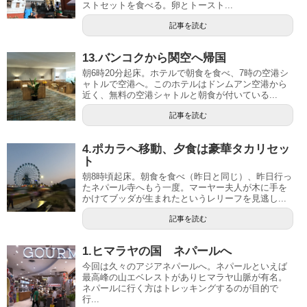
ストセットを食べる。卵とトースト...
記事を読む
13.バンコクから関空へ帰国
朝6時20分起床。ホテルで朝食を食べ、7時の空港シ
ャトルで空港へ。このホテルはドンムアン空港から
近く、無料の空港シャトルと朝食が付いている...
記事を読む
4.ポカラへ移動、夕食は豪華タカリセッ
ト
朝8時頃起床。朝食を食べ（昨日と同じ）、昨日行っ
たネパール寺へもう一度。マーヤー夫人が木に手を
かけてブッダが生まれたというレリーフを見逃し...
記事を読む
1.ヒマラヤの国 ネパールへ
今回は久々のアジアネパールへ。ネパールといえば
最高峰の山エベレストがありヒマラヤ山脈が有名。
ネパールに行く方はトレッキングするのが目的で
行...