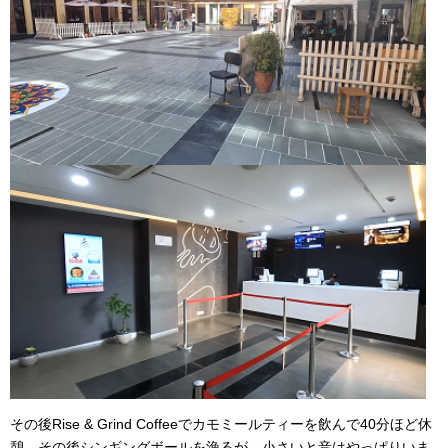
その後Rise & Grind Coffeeでカモミールティーを飲んで40分ほど休
憩。その後シンギングボールを漁るが、小さいと音はやっぱりいま