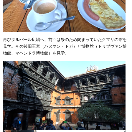
再びダルバール広場へ。前回は祭のため閉まっていたクマリの館を
見学。その後旧王宮（ハヌマン・ドガ）と博物館（トリブヴァン博
物館、マヘンドラ博物館）を見学。