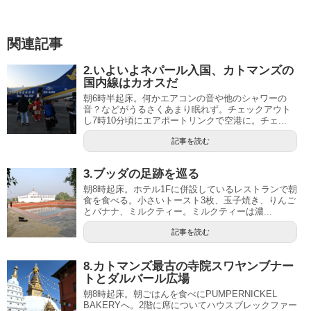
関連記事
2.いよいよネパール入国、カトマンズの
国内線はカオスだ
朝6時半起床。何かエアコンの音や他のシャワーの
音？などがうるさくあまり眠れず。チェックアウト
し7時10分頃にエアポートリンクで空港に。チェ...
記事を読む
3.ブッダの足跡を巡る
朝8時起床。ホテル1Fに併設しているレストランで朝
食を食べる。小さいトースト3枚、玉子焼き、りんご
とバナナ、ミルクティー。ミルクティーは濃...
記事を読む
8.カトマンズ最古の寺院スワヤンブナー
トとダルバール広場
朝8時起床。朝ごはんを食べにPUMPERNICKEL
BAKERYへ。2階に席についてハウスブレックファー