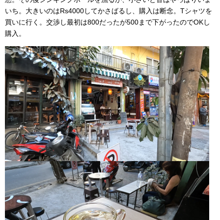
いち。大きいのはRs4000してかさばるし、購入は断念。Tシャツを
買いに行く。交渉し最初は800だったが500まで下がったのでOKし
購入。