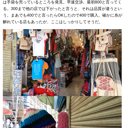
は手袋を売っているところを発見。早速交渉。最初800と言ってく
る。300まで他の店では下がったと言うと、それは品質が違うとい
う。まあでも400でと言ったらOKしたので400で購入。確かに糸が
解れている店もあったが、ここはしっかりしてそうだ。