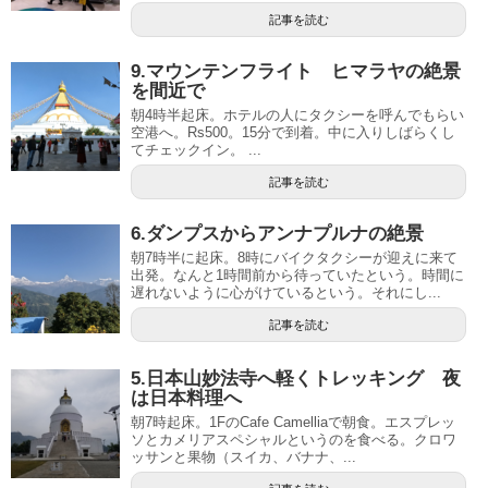
記事を読む
9.マウンテンフライト ヒマラヤの絶景
を間近で
朝4時半起床。ホテルの人にタクシーを呼んでもらい
空港へ。Rs500。15分で到着。中に入りしばらくし
てチェックイン。 ...
記事を読む
6.ダンプスからアンナプルナの絶景
朝7時半に起床。8時にバイクタクシーが迎えに来て
出発。なんと1時間前から待っていたという。時間に
遅れないように心がけているという。それにし...
記事を読む
5.日本山妙法寺へ軽くトレッキング 夜
は日本料理へ
朝7時起床。1FのCafe Camelliaで朝食。エスプレッ
ソとカメリアスペシャルというのを食べる。クロワ
ッサンと果物（スイカ、バナナ、...