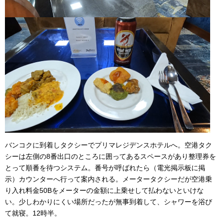
バンコクに到着しタクシーでプリマレジデンスホテルへ。空港タク
シーは左側の8番出口のところに囲ってあるスペースがあり整理券を
とって順番を待つシステム。番号が呼ばれたら（電光掲示板に掲
示）カウンターへ行って案内される。メータータクシーだが空港乗
り入れ料金50Bをメーターの金額に上乗せして払わないといけな
い。少しわかりにくい場所だったが無事到着して、シャワーを浴び
て就寝。12時半。