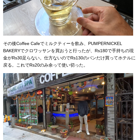
その後Coffee Cafeでミルクティーを飲み、PUMPERNICKEL
BAKERYでクロワッサンを買おうと行ったが、Rs180で手持ちの現
金がRs30足らない。仕方ないのでRs130のパンだけ買ってホテルに
戻る。これでRs20のみ余って使い切った。