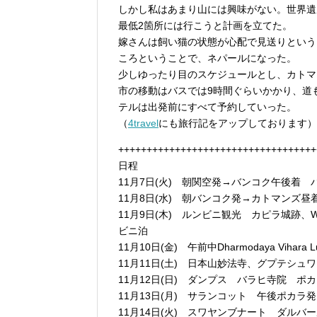
しかし私はあまり山には興味がない。世界遺
最低2箇所には行こうと計画を立てた。
嫁さんは飼い猫の状態が心配で見送りという
ころということで、ネパールになった。
少しゆったり目のスケジュールとし、カトマ
市の移動はバスでは9時間ぐらいかかり、道
テルは出発前にすべて予約していった。
（
4travel
にも旅行記をアップしております）
+++++++++++++++++++++++++++++++++++
日程
11月7日(火) 朝関空発→バンコク午後着 
11月8日(水) 朝バンコク発→カトマンズ
11月9日(木) ルンビニ観光 カピラ城跡、Wo
ビニ泊
11月10日(金) 午前中Dharmodaya Vih
11月11日(土) 日本山妙法寺、グプテシ
11月12日(日) ダンプス バラヒ寺院 ポ
11月13日(月) サランコット 午後ポカ
11月14日(火) スワヤンブナート ダルバ