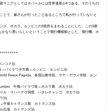
産マニアとしてはネパールには世界遺産が4つある。そのうちの
ことで、嫁さんが行ったことあるところで私が行っていないと
ンズ、ポカラ、ルンビニの3箇所をまわることにした。この3都
もかなり悪いらしいということで飛行機移動とした。飛行機、ホ
+++++++++
バンコク泊
昼着→バイラワ夕方着→ルンビニ ルンビニ泊
rld Peace Pagoda、各国仏教寺院、マヤ・デヴィ寺院 ルン
ara Lumbini 午後バイラワ発→ポカラ着 ポカラ泊
ュワール・マハーデヴ洞窟、パタレチャンゴ ポカラ泊
カラ泊
ラ発→午後カトマンズ着 カトマンズ泊
ール広場 カトマンズ泊