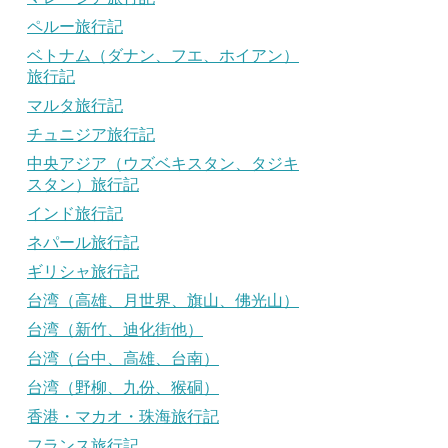
ペルー旅行記
ベトナム（ダナン、フエ、ホイアン）
旅行記
マルタ旅行記
チュニジア旅行記
中央アジア（ウズベキスタン、タジキ
スタン）旅行記
インド旅行記
ネパール旅行記
ギリシャ旅行記
台湾（高雄、月世界、旗山、佛光山）
台湾（新竹、迪化街他）
台湾（台中、高雄、台南）
台湾（野柳、九份、猴硐）
香港・マカオ・珠海旅行記
フランス旅行記