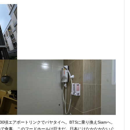
30頃エアポートリンクでパヤタイへ。BTSに乗り換えSiamへ。
ルで食事。このフードホールは巨大だ。日本にはなかなかないぐ