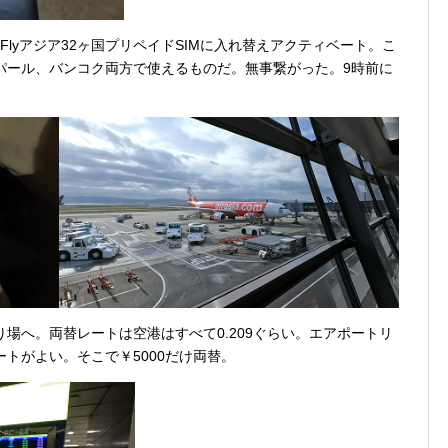
2Flyアジア32ヶ国プリペイドSIMに入れ替えアクティベート。こ
ネパール、バンコク両方で使えるものだ。無事繋がった。9時前に
り場へ。両替レートは空港はすべて0.209ぐらい。エアポートリ
ートがよい。そこで￥5000だけ両替。