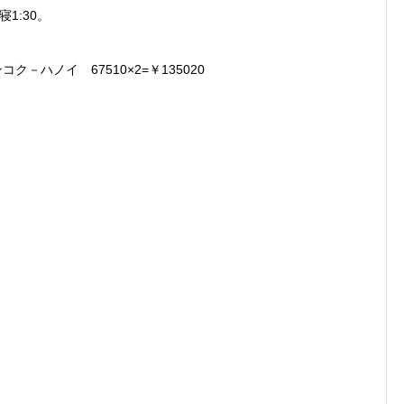
1:30。
ク－ハノイ 67510×2=￥135020