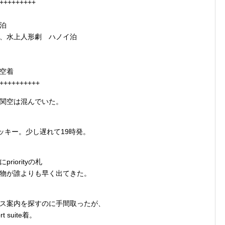
+++++++++
ク泊
策、水上人形劇 ハノイ泊
関空着
++++++++++
関空は混んでいた。
ッキー。少し遅れて19時発。
。
iorityの札
物が誰よりも早く出てきた。
ス案内を探すのに手間取ったが、
suite着。