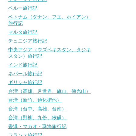
ペルー旅行記
ベトナム（ダナン、フエ、ホイアン）
旅行記
マルタ旅行記
チュニジア旅行記
中央アジア（ウズベキスタン、タジキ
スタン）旅行記
インド旅行記
ネパール旅行記
ギリシャ旅行記
台湾（高雄、月世界、旗山、佛光山）
台湾（新竹、迪化街他）
台湾（台中、高雄、台南）
台湾（野柳、九份、猴硐）
香港・マカオ・珠海旅行記
フランス旅行記