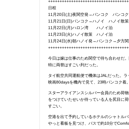
+++++++++++++++++++++++++++++++++++
日程
11月20日(土)夜関空発→バンコク バンコ
11月21日(日)バンコク→ハノイ ハノイ散
11月22日(月)ハロン湾 ハノイ泊
11月23日(火)ハノイ散策 ハノイ泊
11月24日(水)朝ハノイ発→バンコク→夕方
+++++++++++++++++++++++++++++++++++
今日は嫁は仕事のため関空で待ち合わせだ。
特に両替はすごい列だった。
タイ航空共同運航便で機体はJALだった。ラ
映画80daysを機内で見て、23時バンコク着
スターアライアンスシルバー会員のため荷物にpr
をつけていたせいか待っている人を尻目に荷
すごい。
空港を出て予約しているホテルのシャトルバ
やっと看板を見つけ、バスで約10分でComfort 