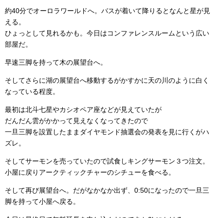
約40分でオーロラワールドへ。バスが着いて降りるとなんと星が見
える。
ひょっとして見れるかも。今日はコンファレンスルームという広い
部屋だ。
早速三脚を持って木の展望台へ。
そしてさらに湖の展望台へ移動するがかすかに天の川のように白く
なっている程度。
最初は北斗七星やカシオペア座などが見えていたが
だんだん雲がかかって見えなくなってきたので
一旦三脚を設置したままダイヤモンド抽選会の発表を見に行くがハ
ズレ。
そしてサーモンを売っていたので試食しキングサーモン３つ注文。
小屋に戻りアークティックチャーのシチューを食べる。
そして再び展望台へ。だがなかなか出ず、0:50になったので一旦三
脚を持って小屋へ戻る。