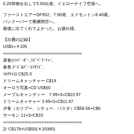
5:20荷物を出して5:50出発。イエローナイフ空港へ。
ファーストエアーDF952、7:00発、エドモントン8:40着。
バンクーバーで乗継関空へ。
最後に出てくれてよかった。お疲れ様。
【出費の記録】
US$1=￥105
=================================
昼食(ﾊﾝﾊﾞｰｶﾞｰ,ﾗｽﾞﾍﾞﾘｰﾃｨｰ,
春巻,ﾁｰｽﾞ&ﾍﾞｰｺﾝｻﾝﾄﾞ,
ﾐﾙｸﾁｮｺ) C$25.5
ドリームキャッチャー C$19
オーロラ写真+CD US$50
メープルキャンディー 7.99×3=C$23.97
ドリームキャチャー 3.99×3=C$11.97
夕食（カリブー、シチュー、パスタ）C$58.56+C$6
サーモン 11×3=C$33
=================================
計 C$178+US$50(￥20380)