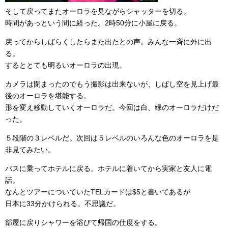
そして戻ってまたオーロラを見ながらシャッターを切る。
時間があっという間に経った。2時50分に小屋に戻る。
戻ってからしばらくしたらまた出たとの声。みんな一斉に外に出
る。
するととても明るいオーロラの出現。
カメラは閉まったのでもう撮影は出来ないが、しばし空を見上げ最
後のオーロラを堪能する。
形を変え移動していくオーロラだ。今回は白、緑のオーロラだけだ
った。
５段階の３レベルだ。次回は５レベルのいろんな色のオーロラを是
非見てみたい。
バスに乗ってホテルに戻る。ホテルに着いてから実家と友人に電
話。
なんとツアーについていたTELカードは$5と書いてあるが
日本に33分かけられる。不思議だ。
部屋に戻りシャワーを浴びて帰国の仕度をする。