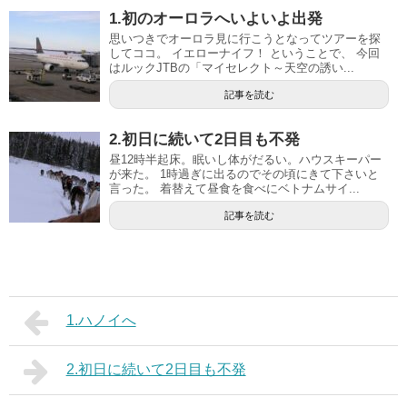
1.初のオーロラへいよいよ出発
思いつきでオーロラ見に行こうとなってツアーを探
してココ。 イエローナイフ！ ということで、 今回
はルックJTBの「マイセレクト～天空の誘い...
記事を読む
2.初日に続いて2日目も不発
昼12時半起床。眠いし体がだるい。ハウスキーパー
が来た。 1時過ぎに出るのでその頃にきて下さいと
言った。 着替えて昼食を食べにベトナムサイ...
記事を読む
1.ハノイへ
2.初日に続いて2日目も不発