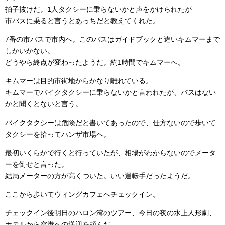
拍子抜けだ。1人タクシーに乗らないかと声をかけられたが
市バスに乗ると言うとあっちだと教えてくれた。
7番の市バスで市内へ。このバスはガイドブックと違いキムマーまで
しかいかない。
どうやら終点が変わったようだ。約1時間でキムマーへ。
キムマーは目的市街地からかなり離れている。
キムマーでバイクタクシーに乗らないかと言われたが、バスはない
かと聞くとないと言う。
バイクタクシーは危険だと書いてあったので、仕方ないので歩いて
タクシーを拾ってハンザ市場へ。
最初いくらかで行くと行っていたが、相場がわからないのでメータ
ーを倒せと言った。
結局メーターの方が高くついた。いい運転手だったようだ。
ここから歩いてウィングカフェへチェックイン。
チェックイン後明日のハロン湾のツアー、今日の夜の水上人形劇、
ホテルから空港への送迎を頼んだ。