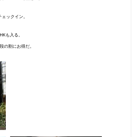
チェックイン。
。
HKも入る。
段の割にお得だ。