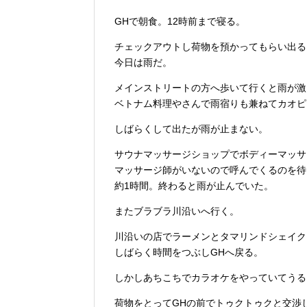
GHで朝食。12時前まで寝る。
チェックアウトし荷物を預かってもらい出る
今日は雨だ。
メインストリートの方へ歩いて行くと雨が激
ベトナム料理やさんで雨宿りも兼ねてカオピ
しばらくして出たが雨が止まない。
サウナマッサージショップでボディーマッサ
マッサージ師がいないので呼んでくるのを待
約1時間。終わると雨が止んでいた。
またブラブラ川沿いへ行く。
川沿いの店でラーメンとタマリンドシェイク
しばらく時間をつぶしGHへ戻る。
しかしあちこちでカラオケをやっていてうる
荷物をとってGHの前でトゥクトゥクと交渉し、