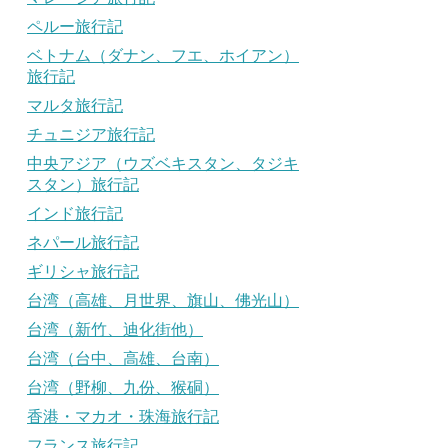
ペルー旅行記
ベトナム（ダナン、フエ、ホイアン）
旅行記
マルタ旅行記
チュニジア旅行記
中央アジア（ウズベキスタン、タジキ
スタン）旅行記
インド旅行記
ネパール旅行記
ギリシャ旅行記
台湾（高雄、月世界、旗山、佛光山）
台湾（新竹、迪化街他）
台湾（台中、高雄、台南）
台湾（野柳、九份、猴硐）
香港・マカオ・珠海旅行記
フランス旅行記