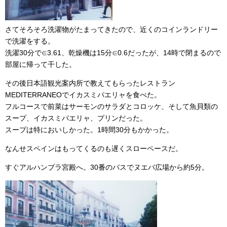
さてそろそろ洗濯物がたまってきたので、近くのコインランドリー
で洗濯をする。
洗濯30分で∈3.61、乾燥機は15分∈0.6だったが、14時で閉まるので
部屋に帰って干した。
その後日本語観光案内所で教えてもらったレストラン
MEDITERRANEOでイカスミパエリャを食べた。
フルコースで前菜はサーモンのサラダとコロッケ、そして魚貝類の
スープ、イカスミパエリャ、プリンだった。
スープは特においしかった。1時間30分もかかった。
なんせスペインはもってくるのも遅くスローペースだ。
すぐアルハンブラ宮殿へ。30番のバスでヌエバ広場から約5分。