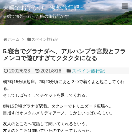
夫婦でおでかけ 海外旅行記
夫婦で海外へ行った時の旅行記です
ホーム
スペイン旅行記
5.寝台でグラナダへ、アルハンブラ宮殿とフラ
メンコで遊びすぎてクタクタになる
2002/6/23
2021/8/16
スペイン旅行記
朝7時15分頃起床。7時20分頃にあと２つで着くよと起こしてくれ
る。
そしてしばらくしてチケットを返してくれる。
8時15分頃グラナダ駅着。タクシーでトリニダード広場へ。
目指すはオスタルメリディアーノ。しかしいっぱいらしい。
友人のところへ電話して聞いてくれるという。
友人のところは開いていたのでとってもらった。