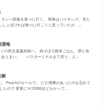
き
ストランへ朝食を食べに行く。 朝食はバイキング。見た
ししょぼければ食べに行こうと思っていたが、...
美湿地
すぐの民生嘉義米糕へ。 肉そぼろ餅米ごはん、卵と魚
あうまい。 バスターミナルまで戻り、人...
の旅
。 Peachのセールで。 ただ用事があったのを忘れて
たので 変更に￥15000ほどかかって...