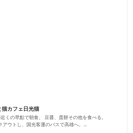
と猫カフェ日光猫
ルの近くの早點で朝食。 豆醤、蛋餅その他を食べる。
ウトし、国光客運のバスで高雄へ。...