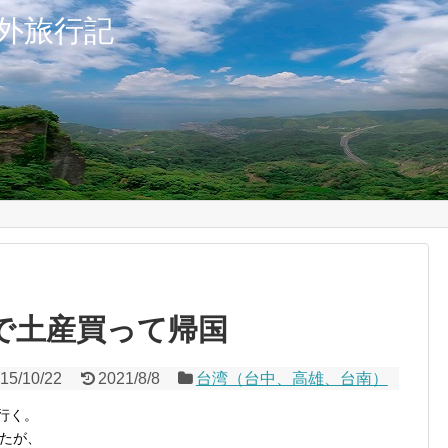
外旅行記
街で土産買って帰国
15/10/22
2021/8/8
台湾（台中、高雄、台南）
行く。
たが、