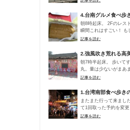
記事を読む
4.台南グルメ食べ歩
朝8時起床。 2Fのレ
瞬間これはすごい！ も
記事を読む
2.強風吹き荒れる高
朝7時半起床。 歩いて
丸。量は少ないがまあま
記事を読む
1.台湾南部食べ歩き
またまた行って来ました
て1回取った予約を変更し
記事を読む