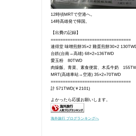
12時頃MRTで空港へ。
14時高雄発で帰国。
【出費の記録】
=================================
連得堂 味噌煎餅35×2 雞蛋煎餅30×2 130TW
台鉄(台南→高雄) 68×2=136TWD
愛玉粉 80TWD
肉燥飯、青菜、素食便當、木瓜牛奶 155T
MRT(高雄車站→空港) 35×2=70TWD
=================================
計 571TWD(￥2101)
よかったら応援お願いします。
海外旅行 ブログランキングへ