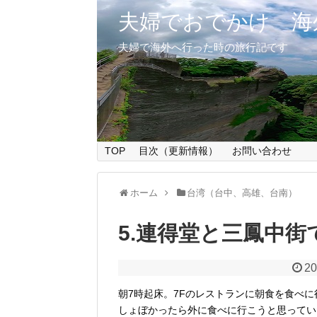
夫婦でおでかけ 海
夫婦で海外へ行った時の旅行記です
TOP
目次（更新情報）
お問い合わせ
ホーム
台湾（台中、高雄、台南）
5.連得堂と三鳳中
20
朝7時起床。7Fのレストランに朝食を食べに
しょぼかったら外に食べに行こうと思ってい