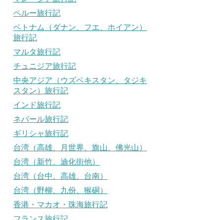
ペルー旅行記
ベトナム（ダナン、フエ、ホイアン）
旅行記
マルタ旅行記
チュニジア旅行記
中央アジア（ウズベキスタン、タジキ
スタン）旅行記
インド旅行記
ネパール旅行記
ギリシャ旅行記
台湾（高雄、月世界、旗山、佛光山）
台湾（新竹、迪化街他）
台湾（台中、高雄、台南）
台湾（野柳、九份、猴硐）
香港・マカオ・珠海旅行記
フランス旅行記