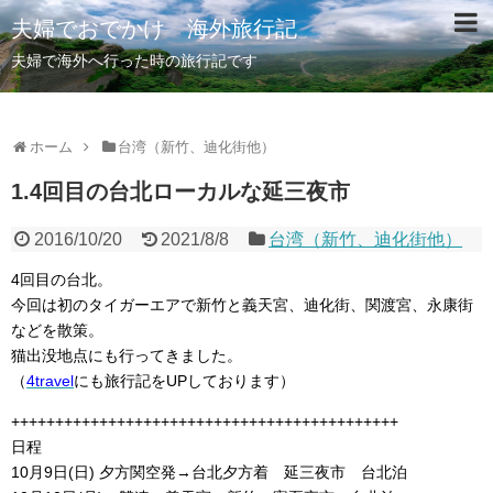
夫婦でおでかけ 海外旅行記
夫婦で海外へ行った時の旅行記です
ホーム
台湾（新竹、迪化街他）
1.4回目の台北ローカルな延三夜市
2016/10/20
2021/8/8
台湾（新竹、迪化街他）
4回目の台北。
今回は初のタイガーエアで新竹と義天宮、迪化街、関渡宮、永康街
などを散策。
猫出没地点にも行ってきました。
（
4travel
にも旅行記をUPしております）
++++++++++++++++++++++++++++++++++++++++++++
日程
10月9日(日) 夕方関空発→台北夕方着 延三夜市 台北泊