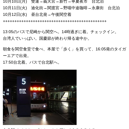
10月10日(月) 雙連→義天宮→新竹→寧夏夜市 台北泊
10月11日(火) 迪化街→関渡宮→野喵中途咖啡→永康街 台北泊
10月12日(水) 昼台北発→午後関空着
+++++++++++++++++++++++++++++++++++++++++++++
13:05のバスで尼崎から関空へ。14時過ぎに着。チェックイン。
台湾人でいっぱい。国慶節が終わり帰る途中か。
朝食を関空食堂で食べ、本屋で「歩く」を買って、16:05発のタイガ
ーエアで出発。
17:50台北着。バスで台北駅へ。