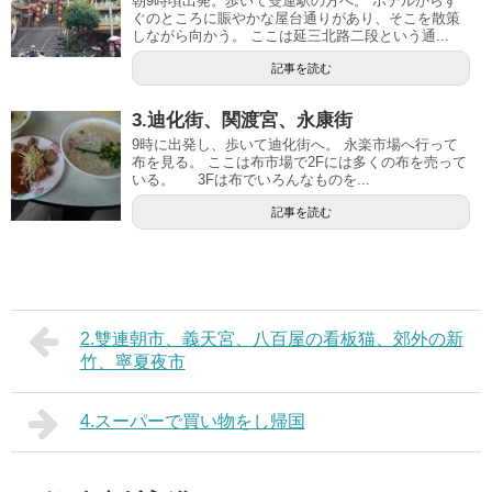
朝9時頃出発。歩いて雙連駅の方へ。 ホテルからす
ぐのところに賑やかな屋台通りがあり、そこを散策
しながら向かう。 ここは延三北路二段という通...
記事を読む
3.迪化街、関渡宮、永康街
9時に出発し、歩いて迪化街へ。 永楽市場へ行って
布を見る。 ここは布市場で2Fには多くの布を売って
いる。 3Fは布でいろんなものを...
記事を読む
2.雙連朝市、義天宮、八百屋の看板猫、郊外の新
竹、寧夏夜市
4.スーパーで買い物をし帰国