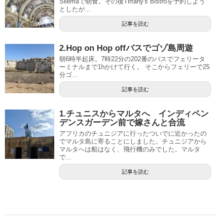
Sliemaで朝食。その後Tiffany's Bistroを予約しよう
としたが...
記事を読む
2.Hop on Hop offバスでゴゾ島周遊
朝6時半起床。7時22分の202番のバスでフェリータ
ーミナルまで1hかけて行く。 そこからフェリーで25
分ゴ...
記事を読む
1.チュニスからマルタへ インディペン
デンスガーデン前で嫁さんと合流
アフリカのチュニジアに行ったついでに近かったの
でマルタ島に寄ることにしました。チュニジアから
マルタへは船はなく、飛行機のみでした。マルタ
で...
記事を読む