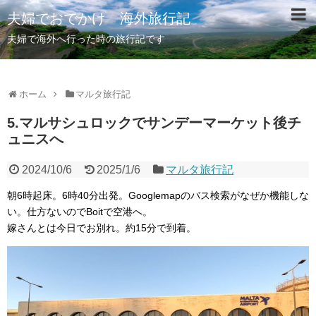
夫婦でおでかけ 海外旅行記
夫婦で海外へ行った時の旅行記です
ホーム
マルタ旅行記
5.マルサシュロックでサンデーマーケット後チ
ュニスへ
2024/10/6
2025/1/6
マルタ旅行記
朝6時起床。6時40分出発。Googlemapのバス検索がなぜか機能しな
い。仕方ないのでBoitで空港へ。
嫁さんとは今日でお別れ。約15分で到着。