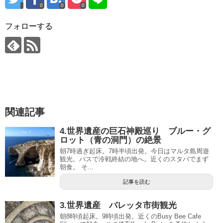
0
0
0
フォローする
関連記事
4.世界遺産の巨石神殿巡り ブルー・グ
ロット（青の洞門）の絶景
朝7時過ぎ起床。7時半頃出発。今日はマルタ島周遊
観光。バスで冷戦終結の地へ。近くのスタバでまず
朝食。 そ...
記事を読む
3.世界遺産 バレッタ市街観光
朝8時頃起床。9時頃出発。近くのBusy Bee Cafe