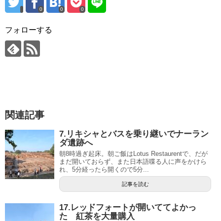
0
0
0
フォローする
関連記事
7.リキシャとバスを乗り継いでナーラン
ダ遺跡へ
朝8時過ぎ起床。朝ご飯はLotus Restaurentで、だが
まだ開いておらず、また日本語喋る人に声をかけら
れ、5分経ったら開くので5分...
記事を読む
17.レッドフォートが開いててよかっ
た 紅茶を大量購入