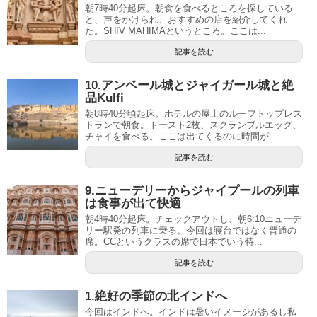
朝7時40分起床。朝食を食べるところを探している
と、声をかけられ、おすすめの店を紹介してくれ
た。SHIV MAHIMAというところ。ここは...
記事を読む
10.アンベール城とジャイガール城と絶
品Kulfi
朝8時40分頃起床。ホテルの屋上のルーフトップレス
トランで朝食。トースト2枚、スクランブルエッグ、
チャイを食べる。ここは出てくるのに時間が...
記事を読む
9.ニューデリーからジャイプールの列車
は食事が出て快適
朝4時40分起床。チェックアウトし、朝6:10ニューデ
リー駅発の列車に乗る。今回は寝台ではなく普通の
席。CCというクラスの席で日本でいう特...
記事を読む
1.絶好の季節の北インドへ
今回はインドへ。インドは暑いイメージがあるし私