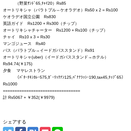
（野菜ｻﾝﾄﾞ65,ﾁｬｲ20）Rs85
オートリキシャ（バラトプル⇔ケオラデオ）Rs50 x 2 = Rs100
ケオラデオ国立公園 Rs830
英語ガイド Rs1200 + Rs300（チップ）
オートリキシャチャーター Rs1200 + Rs100（チップ）
チャイ Rs10 x 3 = Rs30
マンゴジュース Rs40
バス（バラトプル→イードガバススタンド）Rs91
オートリキシャ(uber)（イードガバススタンド→ホテル）
Rs94.74(￥175)
夕食 マヤレストラン
（ﾊﾞﾀｰﾁｷﾝｶﾚｰ575,ｶﾞｰﾘｯｸﾅﾝ125,ﾊﾞﾅﾅﾗｯｼｰ190,tax45,ﾁｯﾌﾟ65）
Rs1000
=================================
計 Rs5067 + ￥352(￥9979)
シェアする