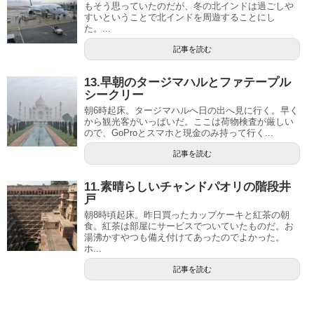
もそう思っていたのだが、冬の北インドは過ごしや
すいということで北インドを周遊することにし
た。...
記事を読む
13.早朝のタージマハルとファテープル
シークリー
朝6時起床。タージマハルへ日の出へ見に行く。早く
から観光客がいっぱいだ。ここは荷物検査が厳しい
ので、GoProとスマホと現金のみ持って行く...
記事を読む
11.素晴らしいチャンドパオリの階段井
戸
朝8時頃起床。昨日買ったカップケーキと紅茶の朝
食。紅茶は部屋にサービスでついていたものだ。お
湯沸かすやつも備え付けてあったのでよかった。
ホ...
記事を読む