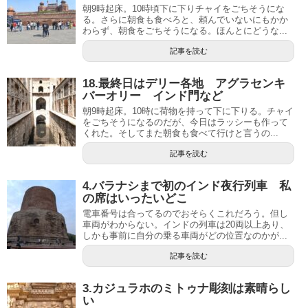
朝9時起床。10時頃下に下りチャイをごちそうにな
る。さらに朝食も食べろと、頼んでいないにもかか
わらず、朝食をごちそうになる。ほんとにどうな...
記事を読む
18.最終日はデリー各地 アグラセンキ
バーオリー インド門など
朝9時起床。10時に荷物を持って下に下りる。チャイ
をごちそうになるのだが、今日はラッシーも作って
くれた。そしてまた朝食も食べて行けと言うの...
記事を読む
4.バラナシまで初のインド夜行列車 私
の席はいったいどこ
電車番号は合ってるのでおそらくこれだろう。但し
車両がわからない。インドの列車は20両以上あり、
しかも事前に自分の乗る車両がどの位置なのかが...
記事を読む
3.カジュラホのミトゥナ彫刻は素晴らし
い