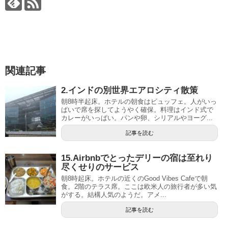
関連記事
2.インドの別世界エアロシティ散策
朝8時半起床。ホテルの朝食はビュッフェ。人がいっ
ぱいで席を探してようやく確保。料理はインド式で
カレーがいっぱい。パンや卵、シリアルやヨーグ...
記事を読む
15.Airbnbでとったデリーの宿は至れり
尽くせりのサービス
朝8時起床。ホテルの近くのGood Vibes Cafeで朝
食。2階のテラス席。ここは欧米人の旅行者が多い気
がする。結構人気のようだ。アメ...
記事を読む