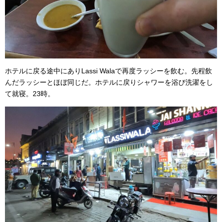
ホテルに戻る途中にありLassi Walaで再度ラッシーを飲む。先程飲
んだラッシーとほぼ同じだ。ホテルに戻りシャワーを浴び洗濯をし
て就寝。23時。