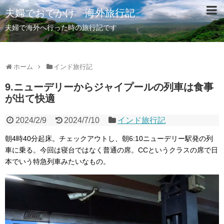
夫婦でおでかけ 海外旅行記
夫婦で海外へ行った時の旅行記です
ホーム
インド旅行記
9.ニューデリーからジャイプールの列車は食事
が出て快適
2024/2/9
2024/7/10
インド旅行記
朝4時40分起床。チェックアウトし、朝6:10ニューデリー駅発の列
車に乗る。今回は寝台ではなく普通の席。CCというクラスの席で日
本でいう特急列車みたいなもの。