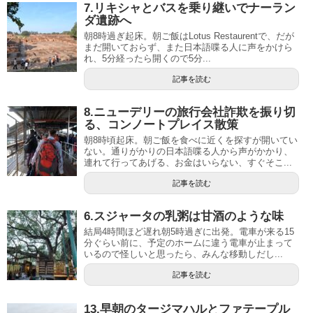
7.リキシャとバスを乗り継いでナーラン
ダ遺跡へ
朝8時過ぎ起床。朝ご飯はLotus Restaurentで、だが
まだ開いておらず、また日本語喋る人に声をかけら
れ、5分経ったら開くので5分...
記事を読む
8.ニューデリーの旅行会社詐欺を振り切
る、コンノートプレイス散策
朝8時頃起床。朝ご飯を食べに近くを探すが開いてい
ない。通りがかりの日本語喋る人から声がかかり、
連れて行ってあげる、お金はいらない、すぐそこ...
記事を読む
6.スジャータの乳粥は甘酒のような味
結局4時間ほど遅れ朝5時過ぎに出発。電車が来る15
分ぐらい前に、予定のホームに違う電車が止まって
いるので怪しいと思ったら、みんな移動しだし...
記事を読む
13.早朝のタージマハルとファテープル