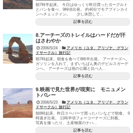
朝7時半起床。 今日はゆっくり昨日買ったヨーグルト
とパンを食べ、9時頃出発。 約40分でモアブインカイ
ンへチェックイン。 少し休憩して...
記事を読む
8.アーチーズのトレイルはハードだが汗
はさわやか
2006/5/24
アメリカ（ユタ、アリゾナ、グラン
ドサークル）旅行記
朝7時起床。朝食を食べて8時半出発。 アーチーズへ。
ガソリンを入れて、まずいちばん奥のデビルスガーデ
ンへ。 アーチーズは他の公園と比べ人...
記事を読む
9.映画で見た世界が現実に モニュメン
トバレー
2006/5/23
アメリカ（ユタ、アリゾナ、グラン
ドサークル）旅行記
朝8時起床。昨日スーパーで買ったパンなどで朝食。 9
時過ぎ出発。 11時半頃フォーコーナーズに到着。
写真を撮ったり、土産物屋のナハ...
記事を読む