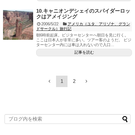
10.キャニオンデシェイのスパイダーロッ
クはアメイジング
2006/5/22
アメリカ（ユタ、アリゾナ、グラン
ドサークル）旅行記
朝6時前起床。ビジターセンターへ朝日を見に行く。
ここは日本人が非常に多い。ツアー客のようだ。 ビジ
ターセンター内には車は入れないので入口...
記事を読む
1
2