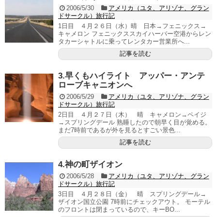
2006/5/30
アメリカ（ユタ、アリゾナ、グラン
ドサークル）旅行記
1日目 ４月２６日（水）晴 日本→フェニックス→
キャメロン フェニックススカイハーバー空港からレン
タカーシャトルに乗ってレンタカー営業所へ...
記事を読む
3.早くもハイライト アッパー・アンテ
ローブキャニオンへ
2006/5/29
アメリカ（ユタ、アリゾナ、グラン
ドサークル）旅行記
2日目 ４月２７日（木） 晴 キャメロン→ペイジ
→スプリングデール 熟睡したので朝早く目が覚める。
まだ7時前であるが外を見るとすごい景色...
記事を読む
4.神の町ザイオン
2006/5/28
アメリカ（ユタ、アリゾナ、グラン
ドサークル）旅行記
3日目 ４月２８日（金） 晴 スプリングデール→
ザイオン国立公園 7時前にチェックアウト。 モーテル
のフロントは閉まっているので、キーBO...