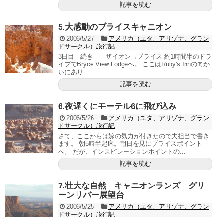
記事を読む
5.大感動のブライスキャニオン
2006/5/27
アメリカ（ユタ、アリゾナ、グラン
ドサークル）旅行記
3日目 続き ザイオン→ブライス 約1時間半のドラ
イブでBryce View Lodgeへ。 ここはRuby's Innの向か
いにあり...
記事を読む
6.夜遅くにモーテル6に飛び込み
2006/5/26
アメリカ（ユタ、アリゾナ、グラン
ドサークル）旅行記
さて、ここからは嫁の気力が付きたので夫担当で書き
ます。 朝5時半起床。朝日を見にブライスポイント
へ。 だが、インスピレーションポイントの...
記事を読む
7.壮大な自然 キャニオンランズ グリ
ーンリバー展望台
2006/5/25
アメリカ（ユタ、アリゾナ、グラン
ドサークル）旅行記