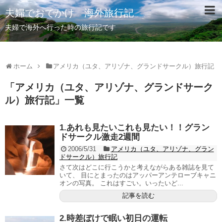
夫婦でおでかけ 海外旅行記
夫婦で海外へ行った時の旅行記です
ホーム
アメリカ（ユタ、アリゾナ、グランドサークル）旅行記
「
アメリカ（ユタ、アリゾナ、グランドサーク
ル）旅行記
」
一覧
1.あれも見たいこれも見たい！！グラン
ドサークル激走2週間
2006/5/31
アメリカ（ユタ、アリゾナ、グラン
ドサークル）旅行記
さて次はどこに行こうかと考えながらある雑誌を見て
いて、 目にとまったのはアッパーアンテローブキャニ
オンの写真。 これはすごい。いったいど...
記事を読む
2.時差ぼけで眠い初日の運転