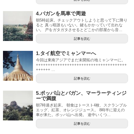
4.バガンを馬車で周遊
朝5時起床。チェックアウトしようと思って下に降り
ると 真っ暗誰もいない。鍵もかかっていて出れな
い。 戸をガタガタさせるとどこかの部屋から音...
記事を読む
1.タイ航空でミャンマーへ
今回は東南アジアでまだ未開拓の地ミャンマーに。
++++++++++++++++++++++++++++++++++++++
++++++ ...
記事を読む
5.ポッパ山とバガン、マーラーティンジ
ーで満腹
朝7時過ぎ起床。 朝食はトースト4枚、スクランブル
エッグ、紅茶、オレンジジュース。 8時半に迎えの
車が来た。ポッパ山へ出発。 途中いくつ...
記事を読む