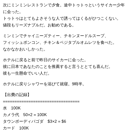
次にミンミンレストランで夕食。途中トゥトゥというサイカー少年
に会った。
トゥトゥはとてもよさそうな人で誘ってはくるがひつこくない。
値段もリーズナブルだ。お勧めである。
ミンミンでチャイニーズティー、チキンヌードルスープ、
フィッシュポンコン、チキン＆ベジタブルオムレツを食べた。
なかなかおいしかった。
ホテルに戻ると前で昨日のサイカーに会った。
彼に日本であなたのことを推薦すると言うととても喜んだ。
彼も一生懸命でいい人だ。
ホテルに戻りシャワーを浴びて就寝。9時半。
【出費の記録】
=================================
水 100K
カメラ代 50×2 = 100K
タウンボーディパゴダ $3×2 = $6
カード 100K