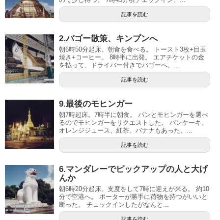
記事を読む
2.バゴー散策、キンプンへ
朝6時50分起床。朝食を食べる。 トースト3枚+目玉
焼き+コーヒー。 8時半に出発。 エアチケットの金
を払って、ドライバー付きでバゴーへ。...
記事を読む
9.最後のモヒンガー
朝7時起床。7時半に朝食。 パンとモヒンガーを選べ
るのでモヒンガーをリクエストした。 パンケーキ、
オレンジジュース、紅茶、バナナもあった。...
記事を読む
6.マンダレーでピックアップの人と大げ
んか
朝6時20分起床。支度をして7時に迎えが来る。 約10
分で空港へ。 ポーターが勝手に荷物を持つがいいと
断った。 チェックインしたがなんと...
記事を読む