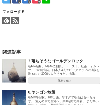
0
0
0
フォローする
関連記事
3.落ちそうなゴールデンロック
朝6時起床。6時半に朝食。 トースト、紅茶、オムレ
ツ。 7時頃出発。日本人4人でピックアップの値段を
割るので 3000k/人だそうだ。地元...
記事を読む
8.ヤンゴン散策
朝5時半起床。6時出発。早すぎて朝食は食べられ
ず。 迎えの車で空港へ。約1時間で到着。 まだ早い
ので少し待つ。 7時45分頃チェックイン。...