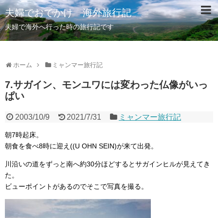
夫婦でおでかけ 海外旅行記
夫婦で海外へ行った時の旅行記です
ホーム
ミャンマー旅行記
7.サガイン、モンユワには変わった仏像がいっ
ぱい
2003/10/9
2021/7/31
ミャンマー旅行記
朝7時起床。
朝食を食べ8時に迎え((U OHN SEIN)が来て出発。
川沿いの道をずっと南へ約30分ほどするとサガインヒルが見えてき
た。
ビューポイントがあるのでそこで写真を撮る。