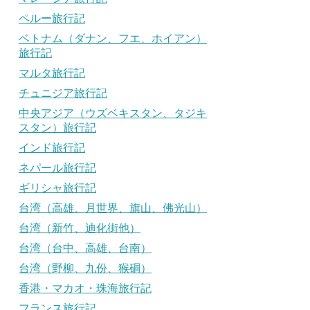
ペルー旅行記
ベトナム（ダナン、フエ、ホイアン）
旅行記
マルタ旅行記
チュニジア旅行記
中央アジア（ウズベキスタン、タジキ
スタン）旅行記
インド旅行記
ネパール旅行記
ギリシャ旅行記
台湾（高雄、月世界、旗山、佛光山）
台湾（新竹、迪化街他）
台湾（台中、高雄、台南）
台湾（野柳、九份、猴硐）
香港・マカオ・珠海旅行記
フランス旅行記