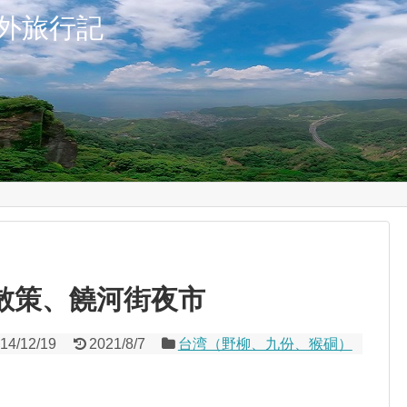
外旅行記
份散策、饒河街夜市
14/12/19
2021/8/7
台湾（野柳、九份、猴硐）