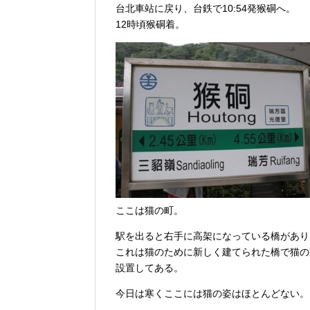
台北車站に戻り、台鉄で10:54発猴硐へ。
12時頃猴硐着。
ここは猫の町。
駅を出ると右手に高架になっている橋があり
これは猫のために新しく建てられた橋で猫の
設置してある。
今日は寒くここには猫の姿はほとんどない。