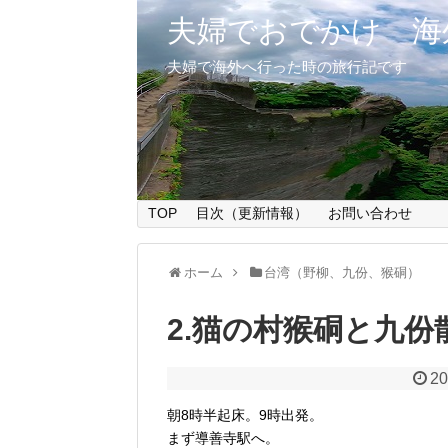
夫婦でおでかけ 海
夫婦で海外へ行った時の旅行記です
TOP
目次（更新情報）
お問い合わせ
ホーム
台湾（野柳、九份、猴硐）
2.猫の村猴硐と九
20
朝8時半起床。9時出発。
まず導善寺駅へ。