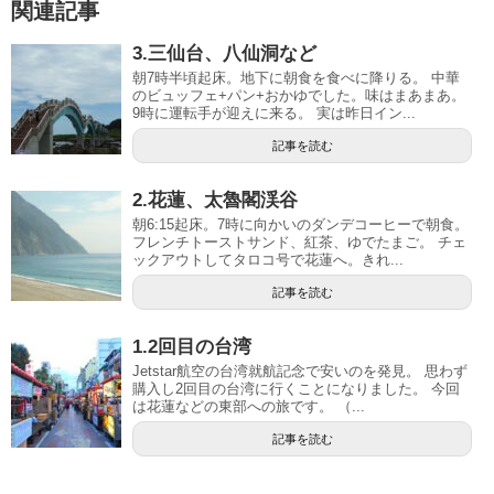
関連記事
3.三仙台、八仙洞など
朝7時半頃起床。地下に朝食を食べに降りる。 中華
のビュッフェ+パン+おかゆでした。味はまあまあ。
9時に運転手が迎えに来る。 実は昨日イン...
記事を読む
2.花蓮、太魯閣渓谷
朝6:15起床。7時に向かいのダンデコーヒーで朝食。
フレンチトーストサンド、紅茶、ゆでたまご。 チェ
ックアウトしてタロコ号で花蓮へ。きれ...
記事を読む
1.2回目の台湾
Jetstar航空の台湾就航記念で安いのを発見。 思わず
購入し2回目の台湾に行くことになりました。 今回
は花蓮などの東部への旅です。 （...
記事を読む