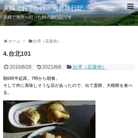
夫婦でおでかけ 海外旅行記
夫婦で海外へ行った時の旅行記です
ホーム
台湾（花蓮他）
4.台北101
2010/8/28
2021/8/6
台湾（花蓮他）
朝6時半起床。7時から朝食。
そして外に美味しそうな店があったので、出て蛋餅、大根餅を食べ
る。